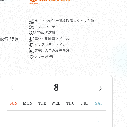
サービス介助士資格
取得スタッフ在籍
キッズコーナー
AED設置店舗
設備･特長
車いす用駐車スペース
バリアフリートイレ
店舗出入口の段差解消
フリーWi-Fi
8
SUN
MON
TUE
WED
THU
FRI
SAT
1