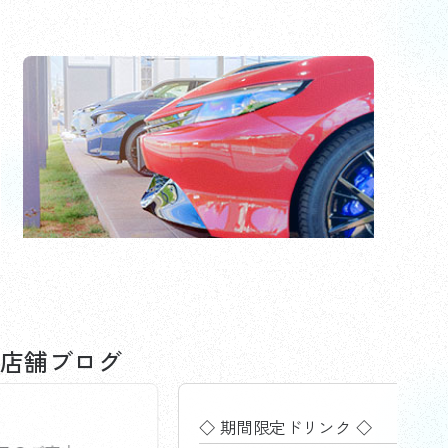
初めての車選びガイドを見る
茅ヶ崎店
茅ヶ崎店
店舗ブログ
◇ 期間限定ドリンク ◇