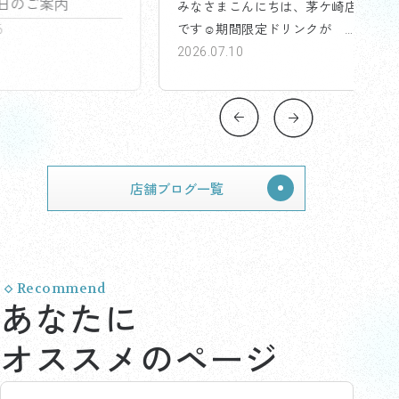
みなさまこんにちは、茅ケ崎店
こんにちは、茅ヶ崎店で
です☺️期間限定ドリンクが マ
月も半ばになり、そろ
ンゴージュース ...
2026.07.10
的に梅雨の時期に...
2026.06.14
店舗ブログ一覧
Recommend
あなたに
オススメのページ