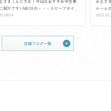
なさまこんにちは！今回はおすすめ中古車
みなさ
ご紹介です✨NBOXの・・・スロープタイプ
ルーム
..
25.08.04
した😁..
2025.03.
店舗ブログ一覧