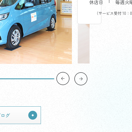
せ
休店日
毎週火
一
覧
（サービス受付 10：0
ブログ