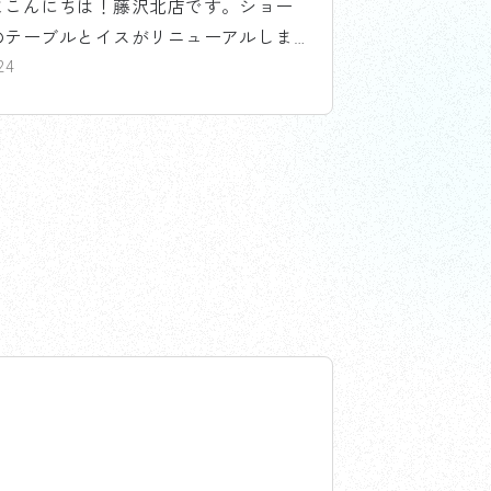
まこんにちは！藤沢北店です。ショー
のテーブルとイスがリニューアルしま
.
24