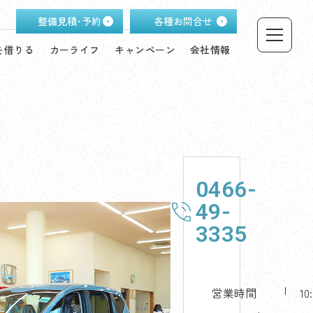
整備見積･予約
各種お問合せ
を借りる
カーライフ
キャンペーン
会社情報
0466-
店
舗
49-
へ
3335
W
E
B
お
問
営業時間
10
合