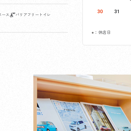
30
31
ペース
バリアフリートイレ
●
：休店日