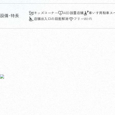
キッズコーナー
AED設置店舗
車いす用駐車ス
設備･特長
店舗出入口の段差解消
フリーWi-Fi