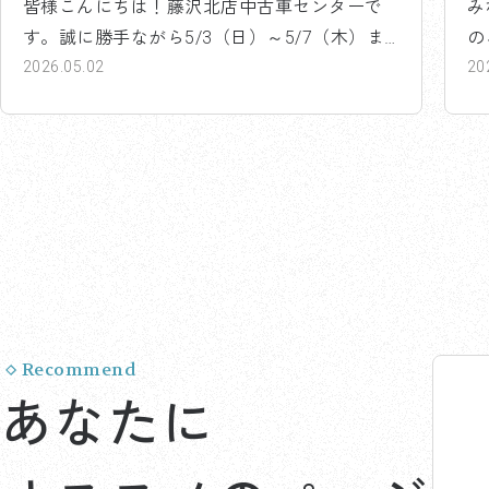
皆様こんにちは！藤沢北店中古車センターで
み
す。誠に勝手ながら5/3（日）～5/7（木）ま
の
でお休みをいた...
2026.05.02
で.
20
Recommend
あなたに