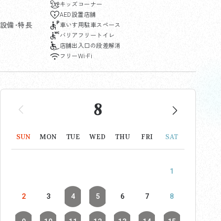
キッズコーナー
AED設置店舗
設備･特長
車いす用駐車スペース
バリアフリートイレ
店舗出入口の段差解消
フリーWi-Fi
8
SUN
MON
TUE
WED
THU
FRI
SAT
1
2
3
4
5
6
7
8