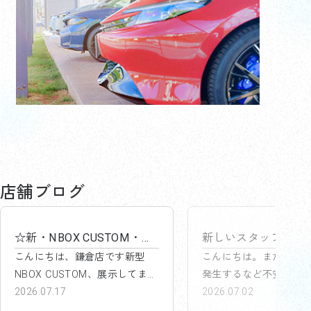
鎌倉店
鎌倉店
店舗ブログ
☆新・NBOX CUSTOM・・☆...
こんにちは、鎌倉店です新型
こんにちは。またダブ
NBOX CUSTOM、展示してます
発生するなど不安定な
😍😍&...
2026.07.17
いていますがそんな中
2026.07.02
り新しいスタッフ...