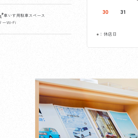
30
31
車いす用駐車スペース
ーWi-Fi
●
：休店日