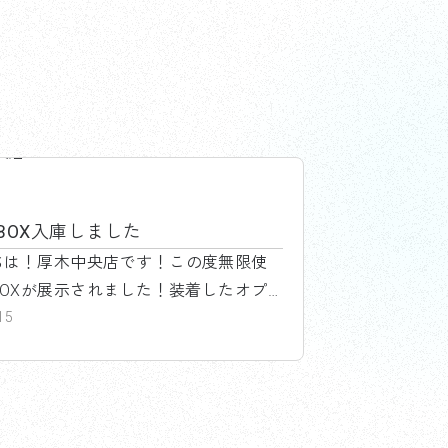
央店
-BOX入庫しました
ちは！厚木中央店です！この度無限使
BOXが展示されました！装着したオプ
無限フロ...
15