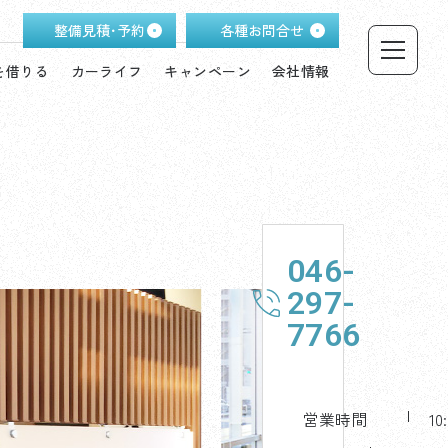
整備見積･予約
各種お問合せ
を借りる
カーライフ
キャンペーン
会社情報
046-
店
舗
297-
へ
7766
W
E
B
お
問
営業時間
10
合