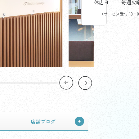
せ
休店日
毎週火
一
覧
（サービス受付 10：0
店舗ブログ