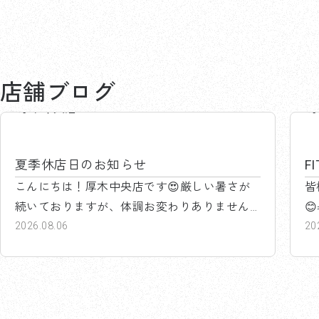
店舗ブログ
厚木中央店
夏季休店日のお知らせ
F
こんにちは！厚木中央店です😍厳しい暑さが
皆
続いておりますが、体調お変わりありません

か(...
2026.08.06
っか
20