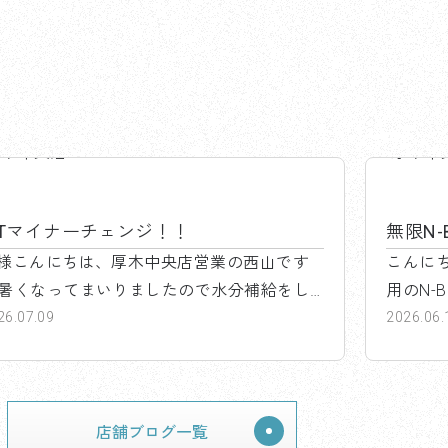
厚木中央店
厚木中
ITマイナーチェンジ！！
無限N
様こんにちは、厚木中央店営業の西山です
こんに
暑くなってまいりましたので水分補給をし
用のN-
...
26.07.09
ションは
2026.06.
店舗ブログ一覧