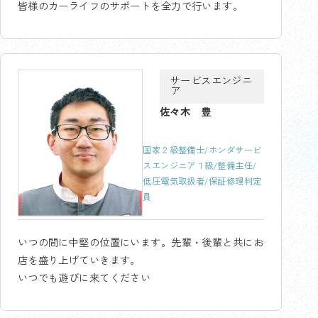
皆様のカーライフのサポートを全力で行います。
サービスエンジニ
ア
佐々木 豊
国家２級整備士/ホンダサービ
スエンジニア１級/整備主任/
低圧電気取扱者/保証修理判定
員
いつの間に中堅の位置にいます。先輩・後輩と共にお
店を盛り上げていきます。
いつでも遊びに来てください