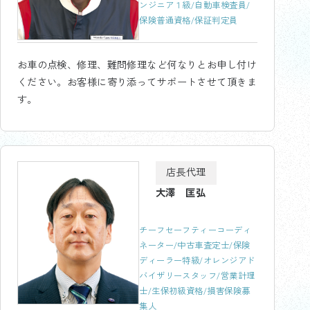
ンジニア１級/自動車検査員/
保険普通資格/保証判定員
お車の点検、修理、難問修理など何なりとお申し付け
ください。お客様に寄り添ってサポートさせて頂きま
す。
店長代理
大澤 匡弘
チーフセーフティーコーディ
ネーター/中古車査定士/保険
ディーラー特級/オレンジアド
バイザリースタッフ/営業計理
士/生保初級資格/損害保険募
集人