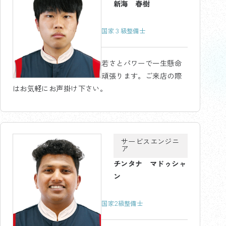
新海 春樹
国家３級整備士
若さとパワーで一生懸命
頑張ります。ご来店の際
はお気軽にお声掛け下さい。
サービスエンジニ
ア
チンタナ マドゥシャ
ン
国家2級整備士