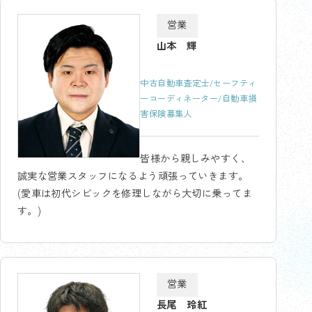
営業
山本 輝
中古自動車査定士/セーフティ
ーコーディネーター/自動車損
害保険募集人
皆様から親しみやすく、
誠実な営業スタッフになるよう頑張っていきます。
(愛車は初代シビックを修理しながら大切に乗ってま
す。)
営業
長尾 玲紅