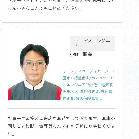
サポートさせていただきます。お車の技術部分はもち
ろん小さなことでもご相談ください。
サービスエンジニ
ア
小野 聡美
セーフティコーディネーター/
国家２級整備士/ホンダサービ
スエンジニア1級/低圧電気取
扱者/保証修理判定員/自動車
検査員/損害保険募集人
社員一同皆様のご来店をお待ちしております、お車の
困りごと疑問、質面等なんでもお気軽にお尋ねくださ
い。