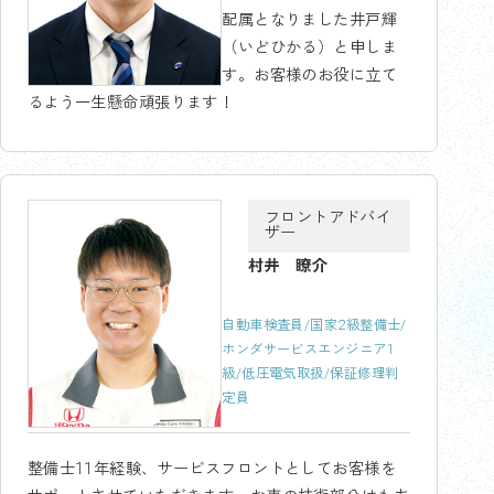
配属となりました井戸輝
（いどひかる）と申しま
す。お客様のお役に立て
るよう一生懸命頑張ります！
フロントアドバイ
ザー
村井 瞭介
自動車検査員/国家2級整備士/
ホンダサービスエンジニア1
級/低圧電気取扱/保証修理判
定員
整備士11年経験、サービスフロントとしてお客様を