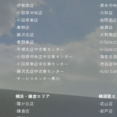
伊勢原店
厚木中
小田原中央店
大和店
小田原東店
座間西
秦野店
綾瀬店
藤沢北店
大和南
秦野東店
U-Sele
平塚北店中古車センター
U-Sele
小田原中央店中古車センター
海老名
小田原東店中古車センター
渋谷店
藤沢北店中古車センター
Auto Ga
サービスセンター寒川
横浜・鎌倉エリア
横須賀エ
霧が丘店
武山店
鎌倉店
岩戸店