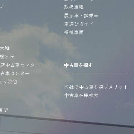
央店
取扱車種
展示車・試乗車
店
車選びガイド
福祉車両
店
ct大和
ct桜ヶ丘
西店中古車センター
中古車を探す
中古車センター
llery 渋谷
当社で中古車を探すメリット
中古車在庫検索
リア