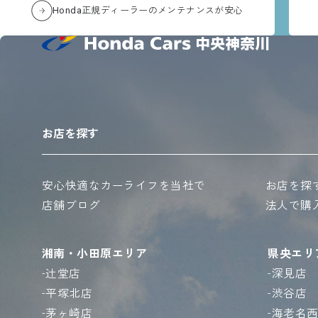
Honda正規ディーラーのメンテナンスが安心
お店を探す
安心快適なカーライフを当社で
お店を探
店舗ブログ
法人で購
湘南・小田原エリア
県央エリ
辻堂店
深見店
平塚北店
渋谷店
茅ヶ崎店
海老名