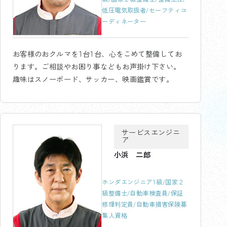
低圧電気取扱者/セーフティコ
ーディネーター
お客様のおクルマを1台1台、心をこめて整備してお
ります。ご相談やお困り事などもお声掛け下さい。
趣味はスノーボード、サッカー、映画鑑賞です。
サービスエンジニ
ア
小浜 二郎
ホンダエンジニア1級/国家２
級整備士/自動車検査員/保証
修理判定員/自動車損害保険募
集人資格