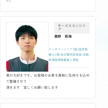
い。
サービスエンジニ
ア
桑野 拓海
ホンダエンジニア2級/国家整
備士2級/低圧電気取扱者/自動
車損害保険募集人資格
車が大好きです。お客様のお車を真剣に気持ちを込め
て整備させて
頂きます 宜しくお願い致します