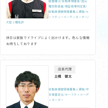
級整備士/自動車検査員/低圧
電気取扱者/保証修理判定員/
自動車損害保険募集人資格/セ
ーフティーコーディネーター/
大型２種免許
休日は家族でドライブによく出かけます。色んな情報
お待ちしております
店長代理
土橋 健太
自動車損害保険募集人資格/中
古車査定士/セーフティコーデ
ィネーター