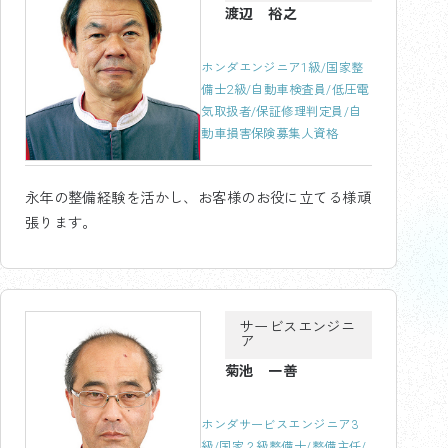
渡辺 裕之
ホンダエンジニア1級/国家整
備士2級/自動車検査員/低圧電
気取扱者/保証修理判定員/自
動車損害保険募集人資格
永年の整備経験を活かし、お客様のお役に立てる様頑
張ります。
サービスエンジニ
ア
菊池 一善
ホンダサービスエンジニア3
級/国家２級整備士/整備主任/