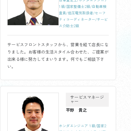
古車査定士/ホンダエンジニア
1級/国家整備士2級/自動車検
査員/低圧電気取扱者/セーフ
ティコーディネーター/サービ
ス介助士2級
サービスフロントスタッフから、営業を経て店長にな
りました。お客様の生活スタイル合わせた、ご提案が
出来る様に努力してまいります。何でもご相談下さ
い。
サービスマネージ
ャー
平野 貴之
ホンダエンジニア１級/国家2