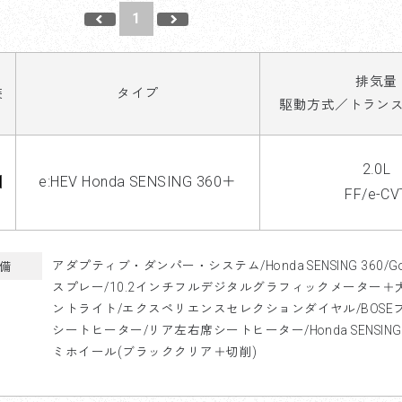
1
排気量
装
タイプ
駆動方式／トラン
2.0L
e:HEV Honda SENSING 360＋
FF/e-CV
アダプティブ・ダンパー・システム/Honda SENSING 360/Goo
備
スプレー/10.2インチフルデジタルグラフィックメーター＋
ントライト/エクスペリエンスセレクションダイヤル/BOS
シートヒーター/リア左右席シートヒーター/Honda SENSIN
ミホイール(ブラッククリア＋切削)