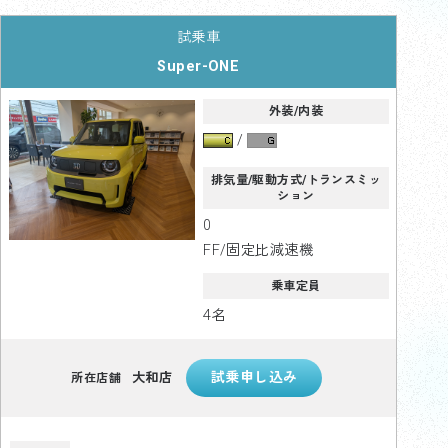
Super-ONE
外装/内装
排気量/駆動方式/トランスミッ
ション
0
FF/固定比減速機
乗車定員
4名
大和店
所在店舗