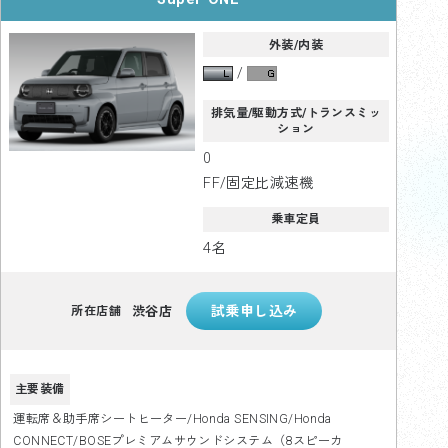
外装/内装
排気量/駆動方式/トランスミッ
ション
0
FF/固定比減速機
乗車定員
4名
渋谷店
所在店舗
主要装備
運転席＆助手席シートヒーター/Honda SENSING/Honda
CONNECT/BOSEプレミアムサウンドシステム（8スピーカ