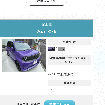
詳細はこちら
Super-ONE
外装/内装
排気量/駆動方式/トランスミッ
ション
0
FF/固定比減速機
乗車定員
4名
武山店
所在店舗