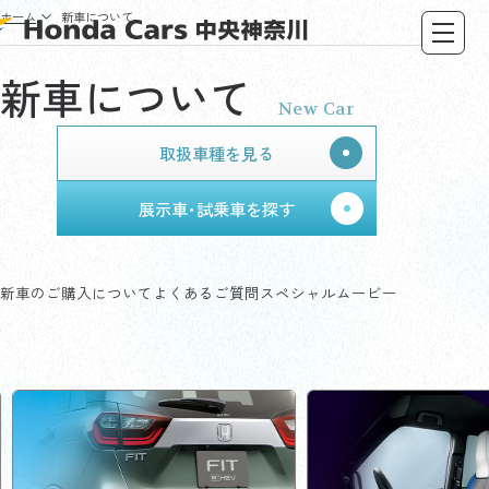
ホーム
新車について
新車について
New Car
取扱車種を見る
展示車･試乗車を探す
新車のご購入について
よくあるご質問
スペシャルムービー