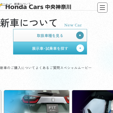
ホーム
新車について
新車について
New Car
取扱車種を見る
展示車･試乗車を探す
新車のご購入について
よくあるご質問
スペシャルムービー