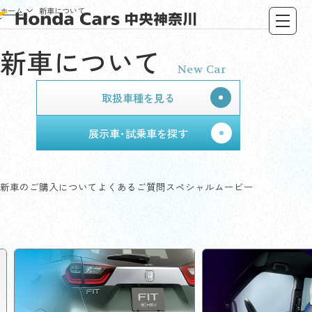
ホーム
新車について
新車について
New Car
取扱車種を見る
展示車･試乗車を探す
新車のご購入について
よくあるご質問
スペシャルムービー