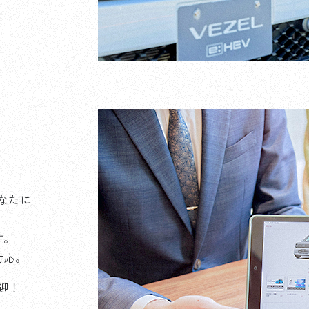
なたに
す。
対応。
迎！