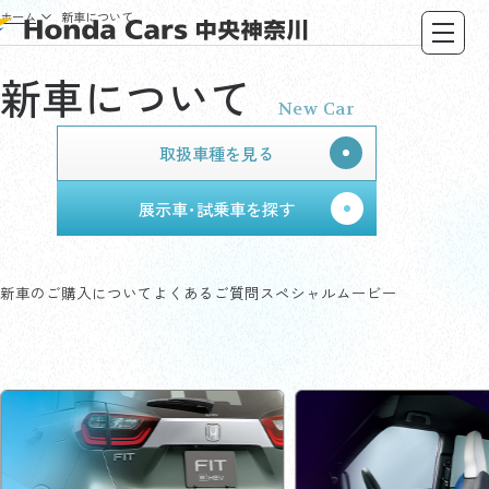
ホーム
新車について
新車について
New Car
取扱車種を見る
展示車･試乗車を探す
新車のご購入について
よくあるご質問
スペシャルムービー