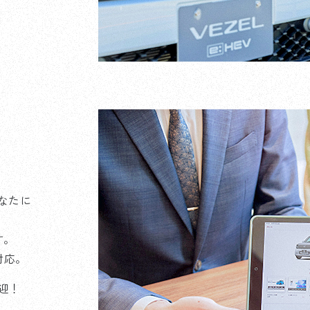
なたに
す。
対応。
迎！