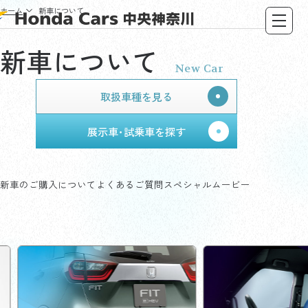
ホーム
新車について
新車について
New Car
取扱車種を見る
展示車･試乗車を探す
新車のご購入について
よくあるご質問
スペシャルムービー