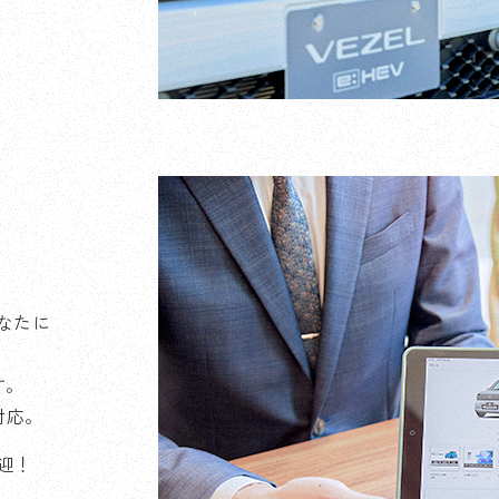
なたに
す。
対応。
迎！